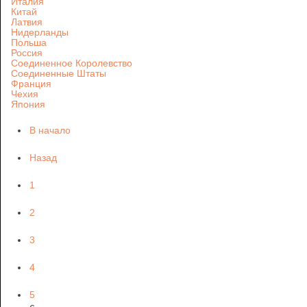
Италия
Китай
Латвия
Нидерланды
Польша
Россия
Соединенное Королевство
Соединенные Штаты
Франция
Чехия
Япония
В начало
Назад
1
2
3
4
5