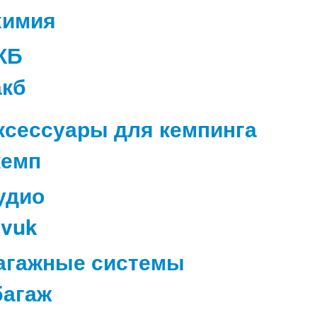
КБ
ксессуары для кемпинга
удио
агажные системы