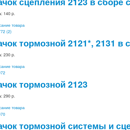
ачок сцепления 2123 в сборе 
а:
140 p.
сание товара
ачок тормозной 2121*, 2131 в
а:
230 p.
сание товара
ачок тормозной 2123
а:
290 p.
сание товара
ачок тормозной системы и сц