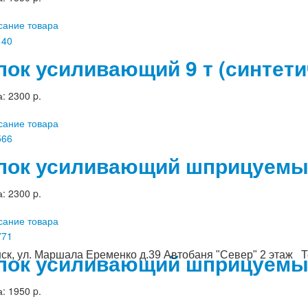
сание товара
лок усиливающий 9 т (синтети
а:
2300 p.
сание товара
лок усиливающий шприцуемый 
а:
2300 p.
сание товара
лок усиливающий шприцуемый
ск, ул. Маршала Еременко д.39 Автобаня "Север" 2 этаж Те
а:
1950 p.