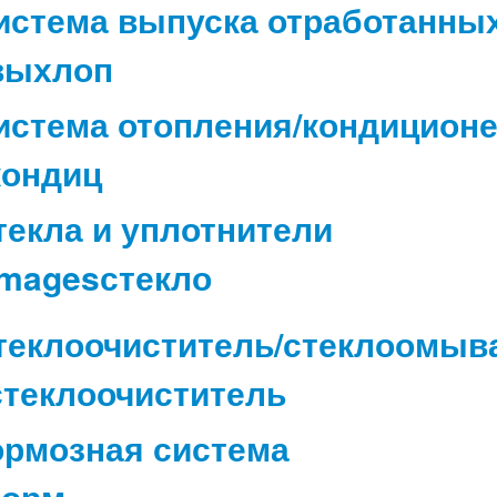
истема выпуска отработанных
истема отопления/кондицион
текла и уплотнители
теклоочиститель/стеклоомыв
ормозная система