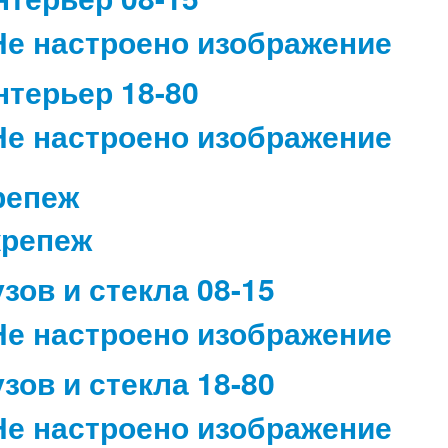
нтерьер 18-80
репеж
узов и стекла 08-15
узов и стекла 18-80