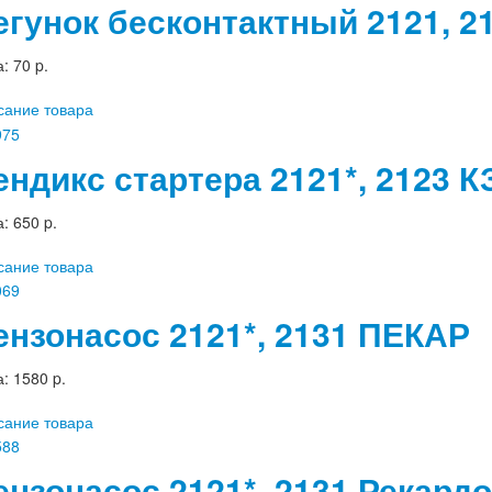
егунок бесконтактный 2121, 2
а:
70 p.
сание товара
ендикс стартера 2121*, 2123 К
а:
650 p.
сание товара
ензонасос 2121*, 2131 ПЕКАР
а:
1580 p.
сание товара
ензонасос 2121*, 2131 Рекардо