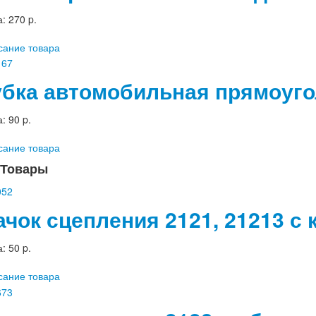
а:
270 p.
сание товара
убка автомобильная прямоуго
а:
90 p.
сание товара
Товары
ачок сцепления 2121, 21213 с
а:
50 p.
сание товара