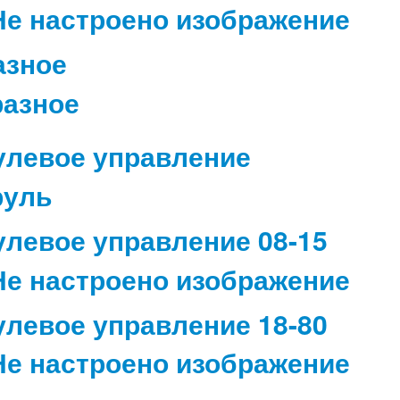
азное
улевое управление
улевое управление 08-15
улевое управление 18-80