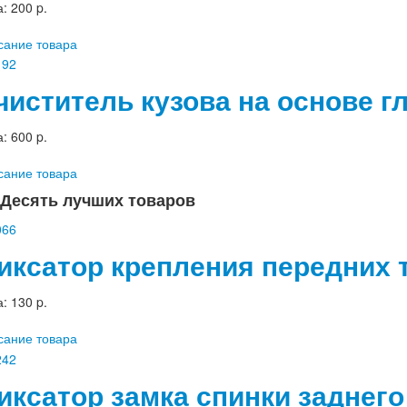
а:
200 p.
сание товара
чиститель кузова на основе гл
а:
600 p.
сание товара
Десять лучших товаров
иксатор крепления передних 
а:
130 p.
сание товара
иксатор замка спинки заднего