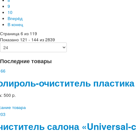
8
9
10
Вперёд
В конец
Страница 6 из 119
Показано 121 - 144 из 2839
Последние товары
олироль-очиститель пластика
а:
500 p.
сание товара
чиститель салона «Universal-c