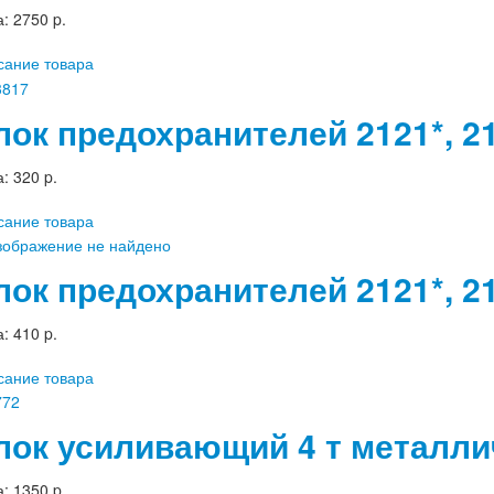
а:
2750 p.
сание товара
лок предохранителей 2121*, 
а:
320 p.
сание товара
лок предохранителей 2121*, 21
а:
410 p.
сание товара
лок усиливающий 4 т металли
а:
1350 p.