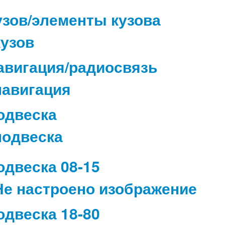
узов/элементы кузова
авигация/радиосвязь
одвеска
одвеска 08-15
одвеска 18-80