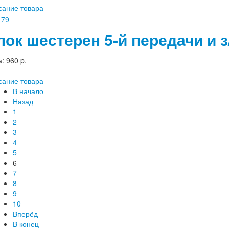
сание товара
лок шестерен 5-й передачи и з/
а:
960 p.
сание товара
В начало
Назад
1
2
3
4
5
6
7
8
9
10
Вперёд
В конец