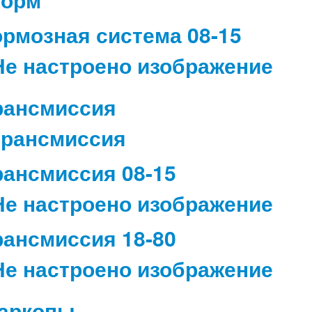
ормозная система 08-15
рансмиссия
рансмиссия 08-15
рансмиссия 18-80
аркопы