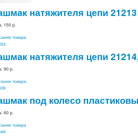
ашмак натяжителя цепи 21213
а:
150 p.
сание товара
ашмак натяжителя цепи 21214,
а:
90 p.
сание товара
ашмак под колесо пластиков
а:
60 p.
сание товара