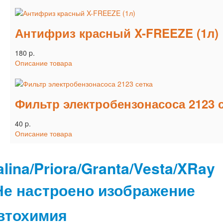
Антифриз красный X-FREEZE (1л)
180 p.
Описание товара
Фильтр электробензонасоса 2123 
40 p.
Описание товара
lina/Priora/Granta/Vesta/XRay
втохимия