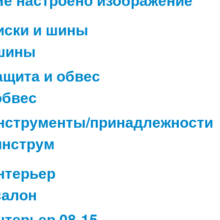
иски и шины
ащита и обвес
нструменты/принадлежности
нтерьер
нтерьер 08-15