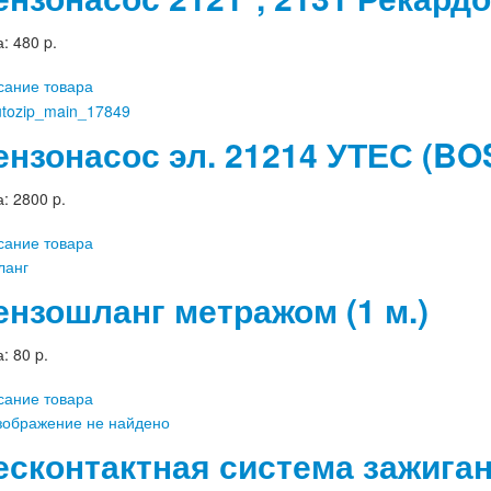
а:
480 p.
сание товара
ензонасос эл. 21214 УТЕС (BO
а:
2800 p.
сание товара
ензошланг метражом (1 м.)
а:
80 p.
сание товара
есконтактная система зажиган