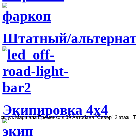
Штатный/альтернат
Экипировка 4х4
ск, ул. Маршала Еременко д.39 Автобаня "Север" 2 этаж Те